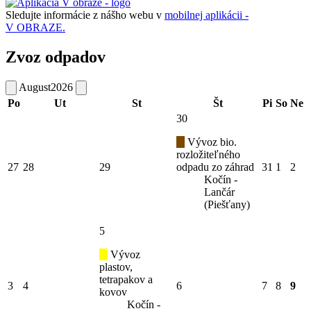
Sledujte informácie z nášho webu v
mobilnej aplikácii -
V OBRAZE.
Zvoz odpadov
August
2026
Po
Ut
St
Št
Pi
So
Ne
30
Vývoz bio.
rozložiteľného
27
28
29
odpadu zo záhrad
31
1
2
Kočín -
Lančár
(Piešťany)
5
Vývoz
plastov,
tetrapakov a
3
4
6
7
8
9
kovov
Kočín -