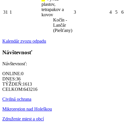
plastov,
tetrapakov a
31
1
3
4
5
6
kovov
Kočín -
Lančár
(Piešťany)
Kalendár zvozu odpadu
Návštevnosť
Návštevnosť:
ONLINE:
0
DNES:
36
TÝŽDEŇ:
1613
CELKOM:
643216
Civilná ochrana
Mikroregion nad Holeškou
Združenie miest a obcí