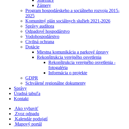
Smernice
Zámery
Program hospodárskeho a sociálneho rozvoja 2015-
2025
Komunitný plán sociálnych služieb 2021-2026
Správy audítora
Odpadové hospodárstvo
Vodohospodárstvo
Civilná ochrana
Dotácie
Miestna komunikácia a parkové úpravy
Rekonštrukcia verejného osvetlenia
Rekonštrukcia verejného osvetlenia -
fotogaléria
Informácia o projekte
GDPR
Schválené regionálne dokumenty
Správy
Úradná tabuľa
Kontakt
Ako vybaviť
Zvoz odpadu
Kalendár podujatí
Mapový portál