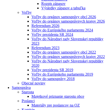
Rozpis zápasov
Výsledky zápasov a tabuľka
Voľby
Voľby do orgánov samosprávy obcí 2026
Voľby do orgánov samosprávnych krajov 2026
Referendum 2026
Voľby do Európského parlamentu 2024
Voľby prezidenta SR 2024
Voľby do Národnej rady Slovenskej republiky
2023
Referendum 2023
Voľby do orgánov samosprávy obcí 2022
Voľby do orgánov samosprávnych krajov 2022
Voľby do Národnej rady Slovenskej republiky
2020
Voľby prezidenta SR 2019
Voľby do Európskeho parlamentu 2019
Voľby do samosprávy 2018
Obecné noviny
Samospráva
Starosta
Majetkové priznanie starostu obce
Poslanci
Materiály pre poslancov na OZ
Komisie