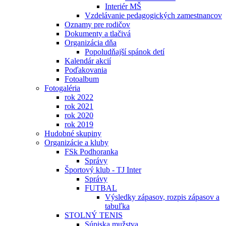
Interiér MŠ
Vzdelávanie pedagogických zamestnancov
Oznamy pre rodičov
Dokumenty a tlačivá
Organizácia dňa
Popoludňajší spánok detí
Kalendár akcií
Poďakovania
Fotoalbum
Fotogaléria
rok 2022
rok 2021
rok 2020
rok 2019
Hudobné skupiny
Organizácie a kluby
FSk Podhoranka
Správy
Športový klub - TJ Inter
Správy
FUTBAL
Výsledky zápasov, rozpis zápasov a
tabuľka
STOLNÝ TENIS
Súpiska mužstva