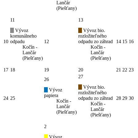
Lančár
(Piešťany)
11
13
Vývoz
Vývoz bio.
komunálneho
rozložiteľného
10
odpadu
12
odpadu zo záhrad
14
15
16
Kočín -
Kočín -
Lančár
Lančár
(Piešťany)
(Piešťany)
17
18
19
20
21
22
23
27
26
Vývoz bio.
Vývoz
rozložiteľného
papiera
24
25
odpadu zo záhrad
28
29
30
Kočín -
Kočín -
Lančár
Lančár
(Piešťany)
(Piešťany)
2
Vývoz