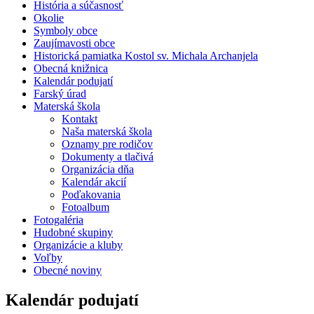
História a súčasnosť
Okolie
Symboly obce
Zaujímavosti obce
Historická pamiatka Kostol sv. Michala Archanjela
Obecná knižnica
Kalendár podujatí
Farský úrad
Materská škola
Kontakt
Naša materská škola
Oznamy pre rodičov
Dokumenty a tlačivá
Organizácia dňa
Kalendár akcií
Poďakovania
Fotoalbum
Fotogaléria
Hudobné skupiny
Organizácie a kluby
Voľby
Obecné noviny
Kalendár podujatí