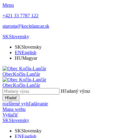
Menu
+421 33 7787 122
starosta@kocinlancar.sk
SK
Slovensky
SK
Slovensky
EN
English
HU
Magyar
Obec
Kočín-Lančár
Obec
Kočín-Lančár
Hľadaný výraz
Hľadať
rozšírené vyhľadávanie
Mapa webu
Vytlačiť
SK
Slovensky
SK
Slovensky
EN
English