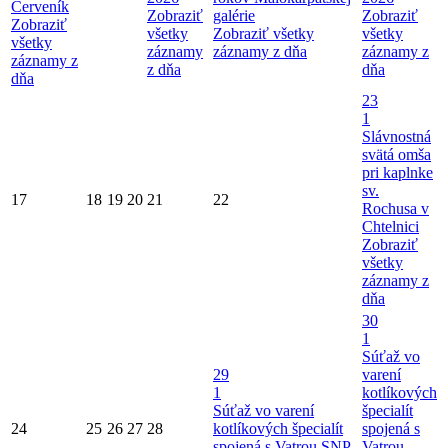
Červeník
Zobraziť
galérie
Zobraziť
Zobraziť
všetky
Zobraziť všetky
všetky
všetky
záznamy
záznamy z dňa
záznamy z
záznamy z
z dňa
dňa
dňa
23
1
Slávnostná
svätá omša
pri kaplnke
sv.
17
18
19
20
21
22
Rochusa v
Chtelnici
Zobraziť
všetky
záznamy z
dňa
30
1
Súťaž vo
29
varení
1
kotlíkových
Súťaž vo varení
špecialít
24
25
26
27
28
kotlíkových špecialít
spojená s
spojená s Vatrou SNP
Vatrou