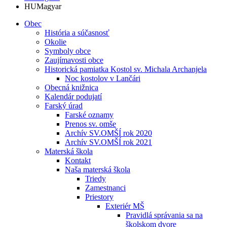
HU
Magyar
Obec
História a súčasnosť
Okolie
Symboly obce
Zaujímavosti obce
Historická pamiatka Kostol sv. Michala Archanjela
Noc kostolov v Lančári
Obecná knižnica
Kalendár podujatí
Farský úrad
Farské oznamy
Prenos sv. omše
Archív SV.OMŠÍ rok 2020
Archív SV.OMŠÍ rok 2021
Materská škola
Kontakt
Naša materská škola
Triedy
Zamestnanci
Priestory
Exteriér MŠ
Pravidlá správania sa na
školskom dvore