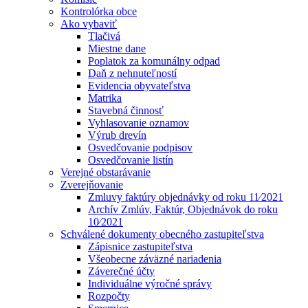
Kontrolórka obce
Ako vybaviť
Tlačivá
Miestne dane
Poplatok za komunálny odpad
Daň z nehnuteľností
Evidencia obyvateľstva
Matrika
Stavebná činnosť
Vyhlasovanie oznamov
Výrub drevín
Osvedčovanie podpisov
Osvedčovanie listín
Verejné obstarávanie
Zverejňovanie
Zmluvy faktúry objednávky od roku 11⁄2021
Archív Zmlúv, Faktúr, Objednávok do roku
10⁄2021
Schválené dokumenty obecného zastupiteľstva
Zápisnice zastupiteľstva
Všeobecne záväzné nariadenia
Záverečné účty
Individuálne výročné správy
Rozpočty