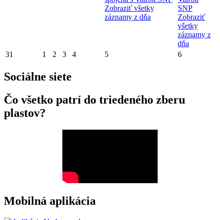
Zobraziť všetky
SNP
záznamy z dňa
Zobraziť
všetky
záznamy z
dňa
31
1
2
3
4
5
6
Sociálne siete
Čo všetko patrí do triedeného zberu
plastov?
Mobilná aplikácia