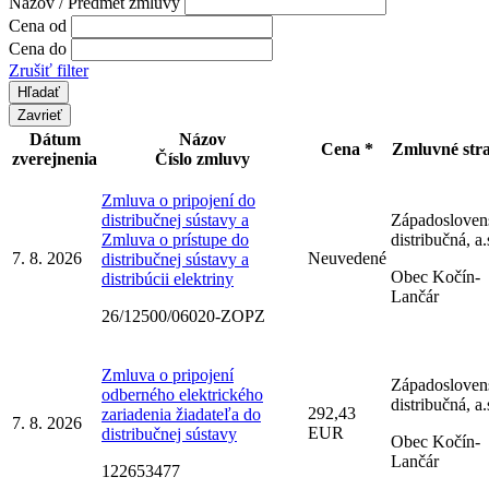
Názov / Predmet zmluvy
Cena od
Cena do
Zrušiť filter
Zavrieť
Dátum
Názov
Cena *
Zmluvné str
zverejnenia
Číslo zmluvy
Zmluva o pripojení do
distribučnej sústavy a
Západosloven
Zmluva o prístupe do
distribučná, a.
7. 8. 2026
Neuvedené
distribučnej sústavy a
Obec Kočín-
distribúcii elektriny
Lančár
26/12500/06020-ZOPZ
Zmluva o pripojení
Západosloven
odberného elektrického
distribučná, a.
292,43
zariadenia žiadateľa do
7. 8. 2026
EUR
distribučnej sústavy
Obec Kočín-
Lančár
122653477