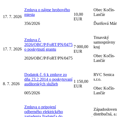
Zmluva o nájme hrobového
Obec Kočín-
10,00
miesta
Lančár
17. 7. 2026
EUR
356/2026
Ďurišová Már
Trnavský
Zmluva č.
samosprávny
2026/OBC/P/FoRT/PN/0475
7 000,00
kraj
17. 7. 2026
o poskytnutí grantu
EUR
Obec Kočín-
2026/OBC/P/FoRT/PN/0475
Lančár
Dodatok č. 6 k zmluve zo
RVC Senica
dňa 23.2.2014 o poskytovaní
s.r.o.
1 150,00
8. 7. 2026
audítorských služieb
EUR
Obec Kočín-
005/2026
Lančár
Zmluva o pripojení
Západosloven
odberného elektrického
distribučná, a.
zariadenia žiadateľa do