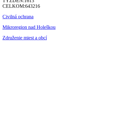
TÝŽDEŇ:
1613
CELKOM:
643216
Civilná ochrana
Mikroregion nad Holeškou
Združenie miest a obcí