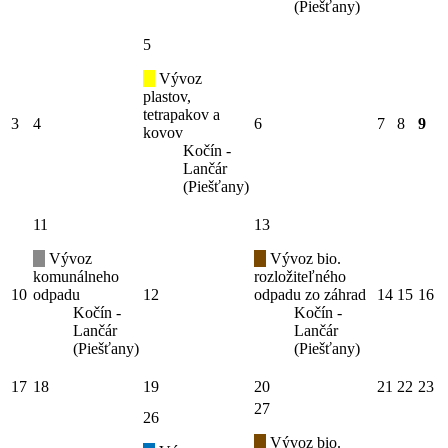
(Piešťany)
5
Vývoz
plastov,
tetrapakov a
3
4
6
7
8
9
kovov
Kočín -
Lančár
(Piešťany)
11
13
Vývoz
Vývoz bio.
komunálneho
rozložiteľného
10
odpadu
12
odpadu zo záhrad
14
15
16
Kočín -
Kočín -
Lančár
Lančár
(Piešťany)
(Piešťany)
17
18
19
20
21
22
23
27
26
Vývoz bio.