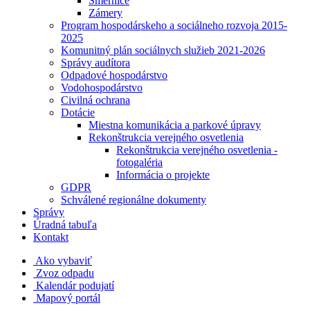
Smernice
Zámery
Program hospodárskeho a sociálneho rozvoja 2015-
2025
Komunitný plán sociálnych služieb 2021-2026
Správy audítora
Odpadové hospodárstvo
Vodohospodárstvo
Civilná ochrana
Dotácie
Miestna komunikácia a parkové úpravy
Rekonštrukcia verejného osvetlenia
Rekonštrukcia verejného osvetlenia -
fotogaléria
Informácia o projekte
GDPR
Schválené regionálne dokumenty
Správy
Úradná tabuľa
Kontakt
Ako vybaviť
Zvoz odpadu
Kalendár podujatí
Mapový portál