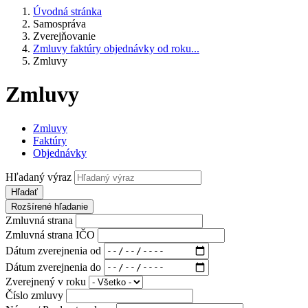
Úvodná stránka
Samospráva
Zverejňovanie
Zmluvy faktúry objednávky od roku...
Zmluvy
Zmluvy
Zmluvy
Faktúry
Objednávky
Hľadaný výraz
Hľadať
Rozšírené hľadanie
Zmluvná strana
Zmluvná strana IČO
Dátum zverejnenia od
Dátum zverejnenia do
Zverejnený v roku
Číslo zmluvy