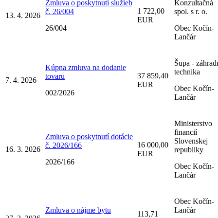
Zmluva o poskytnutí služieb
Konzultačná
1 722,00
č. 26/004
spol. s r. o.
13. 4. 2026
EUR
26/004
Obec Kočín-
Lančár
Šupa - záhrad
Kúpna zmluva na dodanie
technika
37 859,40
tovaru
7. 4. 2026
EUR
Obec Kočín-
002/2026
Lančár
Ministerstvo
financií
Zmluva o poskytnutí dotácie
Slovenskej
16 000,00
č. 2026/166
16. 3. 2026
republiky
EUR
2026/166
Obec Kočín-
Lančár
Obec Kočín-
Zmluva o nájme bytu
Lančár
113,71