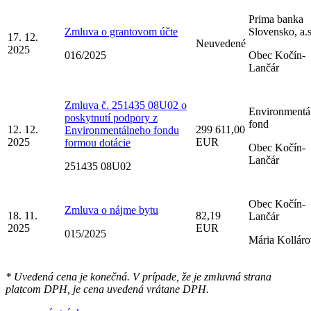
Prima banka
Zmluva o grantovom účte
Slovensko, a.s
17. 12.
Neuvedené
2025
016/2025
Obec Kočín-
Lančár
Zmluva č. 251435 08U02 o
Environmentá
poskytnutí podpory z
fond
12. 12.
299 611,00
Environmentálneho fondu
2025
EUR
formou dotácie
Obec Kočín-
Lančár
251435 08U02
Obec Kočín-
Zmluva o nájme bytu
18. 11.
82,19
Lančár
2025
EUR
015/2025
Mária Kollár
* Uvedená cena je konečná. V prípade, že je zmluvná strana
platcom DPH, je cena uvedená vrátane DPH.