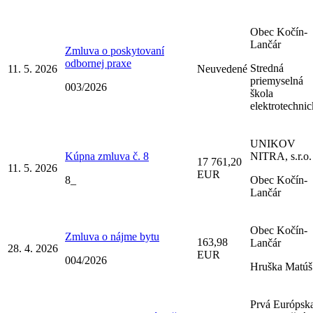
Obec Kočín-
Lančár
Zmluva o poskytovaní
odbornej praxe
Stredná
11. 5. 2026
Neuvedené
priemyselná
003/2026
škola
elektrotechni
UNIKOV
Kúpna zmluva č. 8
NITRA, s.r.o.
17 761,20
11. 5. 2026
EUR
8_
Obec Kočín-
Lančár
Obec Kočín-
Zmluva o nájme bytu
163,98
Lančár
28. 4. 2026
EUR
004/2026
Hruška Matúš
Prvá Európsk