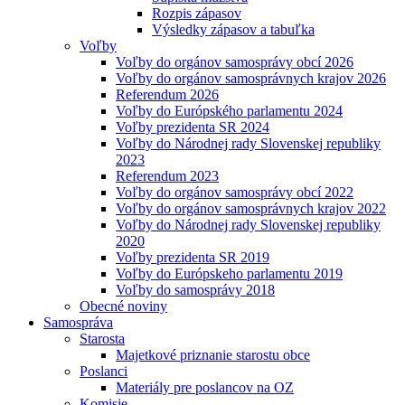
Rozpis zápasov
Výsledky zápasov a tabuľka
Voľby
Voľby do orgánov samosprávy obcí 2026
Voľby do orgánov samosprávnych krajov 2026
Referendum 2026
Voľby do Európského parlamentu 2024
Voľby prezidenta SR 2024
Voľby do Národnej rady Slovenskej republiky
2023
Referendum 2023
Voľby do orgánov samosprávy obcí 2022
Voľby do orgánov samosprávnych krajov 2022
Voľby do Národnej rady Slovenskej republiky
2020
Voľby prezidenta SR 2019
Voľby do Európskeho parlamentu 2019
Voľby do samosprávy 2018
Obecné noviny
Samospráva
Starosta
Majetkové priznanie starostu obce
Poslanci
Materiály pre poslancov na OZ
Komisie