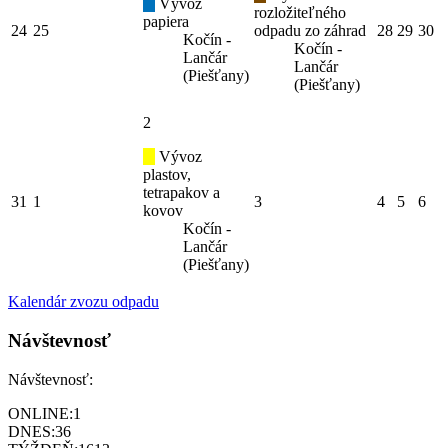
Vývoz
rozložiteľného
papiera
24
25
odpadu zo záhrad
28
29
30
Kočín -
Kočín -
Lančár
Lančár
(Piešťany)
(Piešťany)
2
Vývoz
plastov,
tetrapakov a
31
1
3
4
5
6
kovov
Kočín -
Lančár
(Piešťany)
Kalendár zvozu odpadu
Návštevnosť
Návštevnosť:
ONLINE:
1
DNES:
36