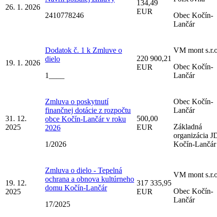
134,49
26. 1. 2026
EUR
2410778246
Obec Kočín-
Lančár
Dodatok č. 1 k Zmluve o
VM mont s.r.o
220 900,21
dielo
19. 1. 2026
Obec Kočín-
EUR
1____
Lančár
Zmluva o poskytnutí
Obec Kočín-
finančnej dotácie z rozpočtu
Lančár
31. 12.
500,00
obce Kočín-Lančár v roku
Základná
2025
EUR
2026
organizácia J
1/2026
Kočín-Lančár
Zmluva o dielo - Tepelná
VM mont s.r.o
ochrana a obnova kultúrneho
19. 12.
317 335,95
domu Kočín-Lančár
Obec Kočín-
2025
EUR
Lančár
17/2025