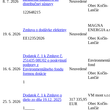
8. 7. 2026
Neuvedené
distribučnej sústavy
Obec Kočín-
Lančár
122648215
MAGNA
Zmluva o dodávke elektriny
ENERGIA a.s
19. 6. 2026
Neuvedené
EE1235/2026
Obec Kočín-
Lančár
Dodatok č. 1 k Zmluve č.
251435 08U02 o poskytnutí
Environmentá
podpory z
fond
16. 6. 2026
Neuvedené
Environmentálneho fondu
Obec Kočín-
formou dotácie
Lančár
1
Dodatok č. 1 k Zmluve o
VM mont s.r.o
317 335,95
dielo zo dňa 19.12. 2025
25. 5. 2026
Obec Kočín-
EUR
1_____
Lančár