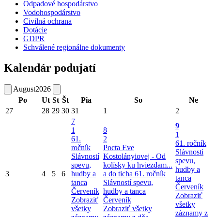
Odpadové hospodárstvo
Vodohospodárstvo
Civilná ochrana
Dotácie
GDPR
Schválené regionálne dokumenty
Kalendár podujatí
August
2026
Po
Ut
St
Št
Pia
So
Ne
27
28
29
30
31
1
2
7
9
1
8
1
61.
2
61. ročník
ročník
Pocta Eve
Slávností
Slávností
Kostolányiovej - Od
spevu,
spevu,
kolísky ku hviezdam...
hudby a
3
4
5
6
hudby a
a do ticha
61. ročník
tanca
tanca
Slávností spevu,
Červeník
Červeník
hudby a tanca
Zobraziť
Zobraziť
Červeník
všetky
všetky
Zobraziť všetky
záznamy z