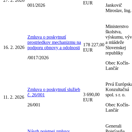
27. 2. 2026
EUR
001/2026
Jankovič
Miroslav, Ing.
Ministerstvo
školstva,
Zmluva o poskytnutí
výskumu, výv
prostriedkov mechanizmu na
a mládeže
178 227,00
16. 2. 2026
podporu obnovy a odolnosti
Slovenskej
EUR
republiky
/0017/2026
Obec Kočín-
Lančár
Prvá Európsk
Zmluva o poskytnutí služieb
Konzultačná
3 690,00
č. 26/001
spol. s r. o.
11. 2. 2026
EUR
26/001
Obec Kočín-
Lančár
Generali
Návrh poistnej zmluvy
Poisťovňa