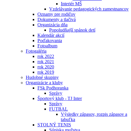
Interiér MŠ
Vzdelávanie pedagogických zamestnancov
Oznamy pre rodičov
Dokumenty a tlačivá
Organizácia dňa
Popoludňajší spánok detí
Kalendár akcií
Poďakovania
Fotoalbum
Fotogaléria
rok 2022
rok 2021
rok 2020
rok 2019
Hudobné skupiny
Organizácie a kluby
FSk Podhoranka
Správy
Športový klub - TJ Inter
Správy
FUTBAL
Výsledky zápasov, rozpis zápasov a
tabuľka
STOLNÝ TENIS
Súpiska mužstva