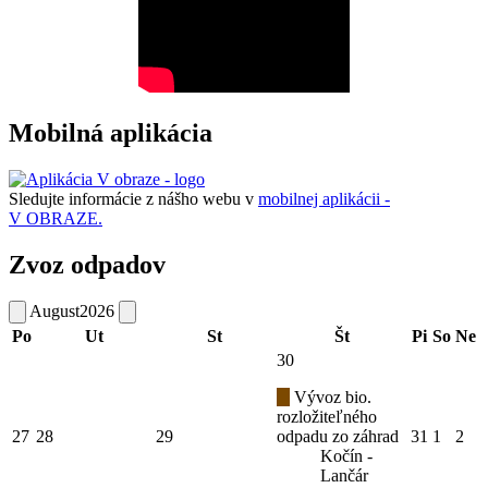
Mobilná aplikácia
Sledujte informácie z nášho webu v
mobilnej aplikácii -
V OBRAZE.
Zvoz odpadov
August
2026
Po
Ut
St
Št
Pi
So
Ne
30
Vývoz bio.
rozložiteľného
27
28
29
odpadu zo záhrad
31
1
2
Kočín -
Lančár