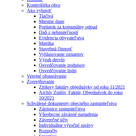
Kontrolórka obce
Ako vybaviť
Tlačivá
Miestne dane
Poplatok za komunálny odpad
Daň z nehnuteľností
Evidencia obyvateľstva
Matrika
Stavebná činnosť
Vyhlasovanie oznamov
Výrub drevín
Osvedčovanie podpisov
Osvedčovanie listín
Verejné obstarávanie
Zverejňovanie
Zmluvy faktúry objednávky od roku 11⁄2021
Archív Zmlúv, Faktúr, Objednávok do roku
10⁄2021
Schválené dokumenty obecného zastupiteľstva
Zápisnice zastupiteľstva
Všeobecne záväzné nariadenia
Záverečné účty
Individuálne výročné správy
Rozpočty