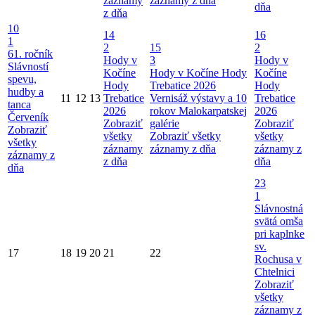
záznamy
záznamy z dňa
dňa
z dňa
10
14
16
1
2
15
2
61. ročník
Hody v
3
Hody v
Slávností
Kočíne
Hody v Kočíne
Hody
Kočíne
spevu,
Hody
Trebatice 2026
Hody
hudby a
11
12
13
Trebatice
Vernisáž výstavy a 10
Trebatice
tanca
2026
rokov Malokarpatskej
2026
Červeník
Zobraziť
galérie
Zobraziť
Zobraziť
všetky
Zobraziť všetky
všetky
všetky
záznamy
záznamy z dňa
záznamy z
záznamy z
z dňa
dňa
dňa
23
1
Slávnostná
svätá omša
pri kaplnke
sv.
17
18
19
20
21
22
Rochusa v
Chtelnici
Zobraziť
všetky
záznamy z