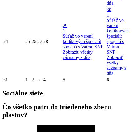
dňa
30
1
Súťaž vo
29
varení
1
kotlíkových
Súťaž vo varení
špecialít
24
25
26
27
28
kotlíkových špecialít
spojená s
spojená s Vatrou SNP
Vatrou
Zobraziť všetky
SNP
záznamy z dňa
Zobraziť
všetky
záznamy z
dňa
31
1
2
3
4
5
6
Sociálne siete
Čo všetko patrí do triedeného zberu
plastov?