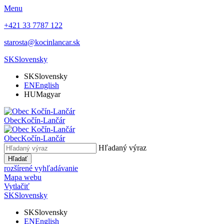
Menu
+421 33 7787 122
starosta@kocinlancar.sk
SK
Slovensky
SK
Slovensky
EN
English
HU
Magyar
Obec
Kočín-Lančár
Obec
Kočín-Lančár
Hľadaný výraz
Hľadať
rozšírené vyhľadávanie
Mapa webu
Vytlačiť
SK
Slovensky
SK
Slovensky
EN
English