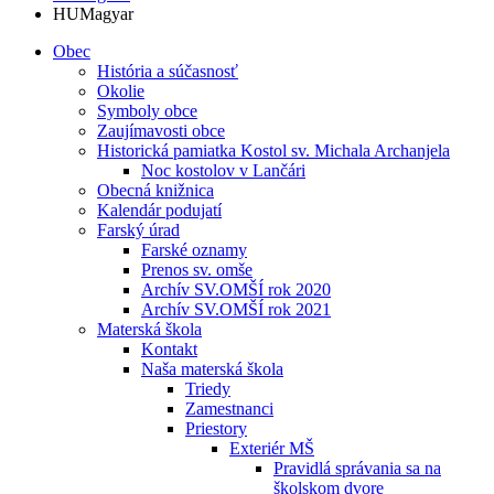
HU
Magyar
Obec
História a súčasnosť
Okolie
Symboly obce
Zaujímavosti obce
Historická pamiatka Kostol sv. Michala Archanjela
Noc kostolov v Lančári
Obecná knižnica
Kalendár podujatí
Farský úrad
Farské oznamy
Prenos sv. omše
Archív SV.OMŠÍ rok 2020
Archív SV.OMŠÍ rok 2021
Materská škola
Kontakt
Naša materská škola
Triedy
Zamestnanci
Priestory
Exteriér MŠ
Pravidlá správania sa na
školskom dvore