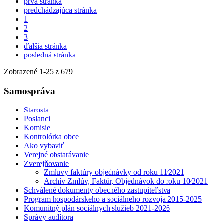
prvá stránka
predchádzajúca stránka
1
2
3
ďalšia stránka
posledná stránka
Zobrazené
1
-
25
z 679
Samospráva
Starosta
Poslanci
Komisie
Kontrolórka obce
Ako vybaviť
Verejné obstarávanie
Zverejňovanie
Zmluvy faktúry objednávky od roku 11⁄2021
Archív Zmlúv, Faktúr, Objednávok do roku 10⁄2021
Schválené dokumenty obecného zastupiteľstva
Program hospodárskeho a sociálneho rozvoja 2015-2025
Komunitný plán sociálnych služieb 2021-2026
Správy audítora