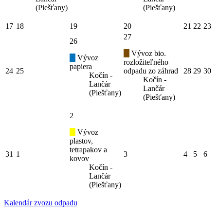
(Piešťany)
(Piešťany)
17
18
19
20
21
22
23
27
26
Vývoz bio.
Vývoz
rozložiteľného
papiera
24
25
odpadu zo záhrad
28
29
30
Kočín -
Kočín -
Lančár
Lančár
(Piešťany)
(Piešťany)
2
Vývoz
plastov,
tetrapakov a
31
1
3
4
5
6
kovov
Kočín -
Lančár
(Piešťany)
Kalendár zvozu odpadu