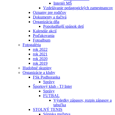
Interiér MŠ
Vzdelávanie pedagogických zamestnancov
Oznamy pre rodičov
Dokumenty a tlačivá
Organizácia dňa
Popoludňajší spánok detí
Kalendár akcií
Poďakovania
Fotoalbum
Fotogaléria
rok 2022
rok 2021
rok 2020
rok 2019
Hudobné skupiny
Organizácie a kluby
FSk Podhoranka
Správy
Športový klub - TJ Inter
Správy
FUTBAL
Výsledky zápasov, rozpis zápasov a
tabuľka
STOLNÝ TENIS
Súpiska mužstva