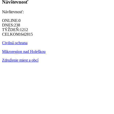
Návštevnosť
Návštevnosť:
ONLINE:
0
DNES:
238
TÝŽDEŇ:
1212
CELKOM:
642815
Civilná ochrana
Mikroregion nad Holeškou
Združenie miest a obcí