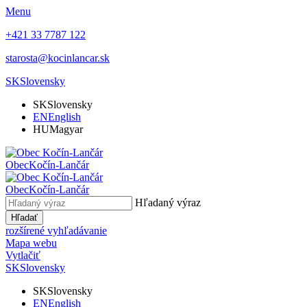
Menu
+421 33 7787 122
starosta@kocinlancar.sk
SK
Slovensky
SK
Slovensky
EN
English
HU
Magyar
Obec
Kočín-Lančár
Obec
Kočín-Lančár
Hľadaný výraz
Hľadať
rozšírené vyhľadávanie
Mapa webu
Vytlačiť
SK
Slovensky
SK
Slovensky
EN
English