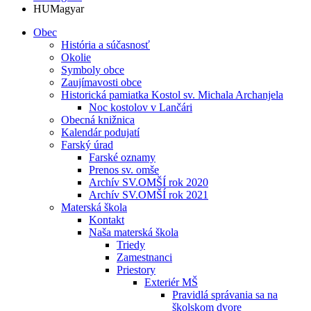
HU
Magyar
Obec
História a súčasnosť
Okolie
Symboly obce
Zaujímavosti obce
Historická pamiatka Kostol sv. Michala Archanjela
Noc kostolov v Lančári
Obecná knižnica
Kalendár podujatí
Farský úrad
Farské oznamy
Prenos sv. omše
Archív SV.OMŠÍ rok 2020
Archív SV.OMŠÍ rok 2021
Materská škola
Kontakt
Naša materská škola
Triedy
Zamestnanci
Priestory
Exteriér MŠ
Pravidlá správania sa na
školskom dvore