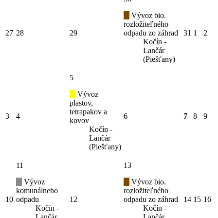
Vývoz bio.
rozložiteľného
27
28
29
odpadu zo záhrad
31
1
2
Kočín -
Lančár
(Piešťany)
5
Vývoz
plastov,
tetrapakov a
3
4
6
7
8
9
kovov
Kočín -
Lančár
(Piešťany)
11
13
Vývoz
Vývoz bio.
komunálneho
rozložiteľného
10
odpadu
12
odpadu zo záhrad
14
15
16
Kočín -
Kočín -
Lančár
Lančár