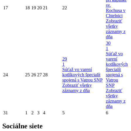
sv.
17
18
19
20
21
22
Rochusa v
Chtelnici
Zobraziť
všetky
záznamy z
dňa
30
1
Súťaž vo
29
varení
1
kotlíkových
Súťaž vo varení
špecialít
24
25
26
27
28
kotlíkových špecialít
spojená s
spojená s Vatrou SNP
Vatrou
Zobraziť všetky
SNP
záznamy z dňa
Zobraziť
všetky
záznamy z
dňa
31
1
2
3
4
5
6
Sociálne siete