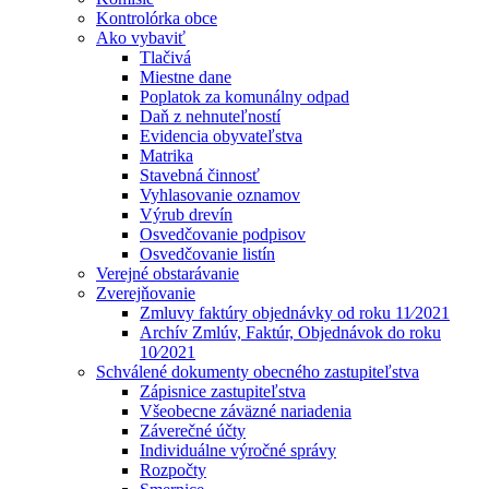
Kontrolórka obce
Ako vybaviť
Tlačivá
Miestne dane
Poplatok za komunálny odpad
Daň z nehnuteľností
Evidencia obyvateľstva
Matrika
Stavebná činnosť
Vyhlasovanie oznamov
Výrub drevín
Osvedčovanie podpisov
Osvedčovanie listín
Verejné obstarávanie
Zverejňovanie
Zmluvy faktúry objednávky od roku 11⁄2021
Archív Zmlúv, Faktúr, Objednávok do roku
10⁄2021
Schválené dokumenty obecného zastupiteľstva
Zápisnice zastupiteľstva
Všeobecne záväzné nariadenia
Záverečné účty
Individuálne výročné správy
Rozpočty