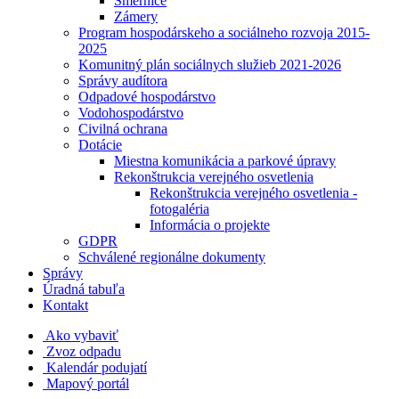
Smernice
Zámery
Program hospodárskeho a sociálneho rozvoja 2015-
2025
Komunitný plán sociálnych služieb 2021-2026
Správy audítora
Odpadové hospodárstvo
Vodohospodárstvo
Civilná ochrana
Dotácie
Miestna komunikácia a parkové úpravy
Rekonštrukcia verejného osvetlenia
Rekonštrukcia verejného osvetlenia -
fotogaléria
Informácia o projekte
GDPR
Schválené regionálne dokumenty
Správy
Úradná tabuľa
Kontakt
Ako vybaviť
Zvoz odpadu
Kalendár podujatí
Mapový portál