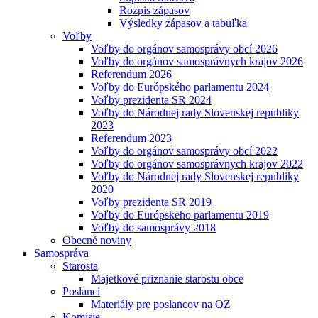
Rozpis zápasov
Výsledky zápasov a tabuľka
Voľby
Voľby do orgánov samosprávy obcí 2026
Voľby do orgánov samosprávnych krajov 2026
Referendum 2026
Voľby do Európského parlamentu 2024
Voľby prezidenta SR 2024
Voľby do Národnej rady Slovenskej republiky
2023
Referendum 2023
Voľby do orgánov samosprávy obcí 2022
Voľby do orgánov samosprávnych krajov 2022
Voľby do Národnej rady Slovenskej republiky
2020
Voľby prezidenta SR 2019
Voľby do Európskeho parlamentu 2019
Voľby do samosprávy 2018
Obecné noviny
Samospráva
Starosta
Majetkové priznanie starostu obce
Poslanci
Materiály pre poslancov na OZ
Komisie