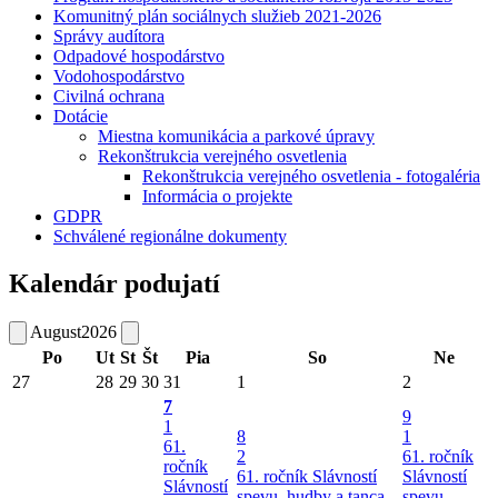
Komunitný plán sociálnych služieb 2021-2026
Správy audítora
Odpadové hospodárstvo
Vodohospodárstvo
Civilná ochrana
Dotácie
Miestna komunikácia a parkové úpravy
Rekonštrukcia verejného osvetlenia
Rekonštrukcia verejného osvetlenia - fotogaléria
Informácia o projekte
GDPR
Schválené regionálne dokumenty
Kalendár podujatí
August
2026
Po
Ut
St
Št
Pia
So
Ne
27
28
29
30
31
1
2
7
9
1
8
1
61.
2
61. ročník
ročník
61. ročník Slávností
Slávností
Slávností
spevu, hudby a tanca
spevu,