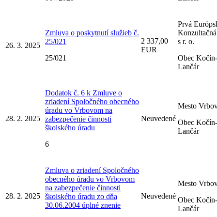
Prvá Európs
Zmluva o poskytnutí služieb č.
Konzultačná 
2 337,00
25/021
s r. o.
26. 3. 2025
EUR
25/021
Obec Kočín
Lančár
Dodatok č. 6 k Zmluve o
zriadení Spoločného obecného
Mesto Vrbo
úradu vo Vrbovom na
28. 2. 2025
Neuvedené
zabezpečenie činnosti
Obec Kočín
školského úradu
Lančár
6
Zmluva o zriadení Spoločného
obecného úradu vo Vrbovom
Mesto Vrbo
na zabezpečenie činnosti
28. 2. 2025
Neuvedené
školského úradu zo dňa
Obec Kočín
30.06.2004 úplné znenie
Lančár