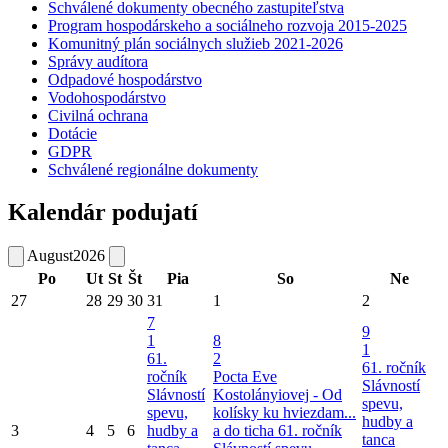
Schválené dokumenty obecného zastupiteľstva
Program hospodárskeho a sociálneho rozvoja 2015-2025
Komunitný plán sociálnych služieb 2021-2026
Správy audítora
Odpadové hospodárstvo
Vodohospodárstvo
Civilná ochrana
Dotácie
GDPR
Schválené regionálne dokumenty
Kalendár podujatí
August
2026
Po
Ut
St
Št
Pia
So
Ne
27
28
29
30
31
1
2
7
9
1
8
1
61.
2
61. ročník
ročník
Pocta Eve
Slávností
Slávností
Kostolányiovej - Od
spevu,
spevu,
kolísky ku hviezdam...
hudby a
3
4
5
6
hudby a
a do ticha
61. ročník
tanca