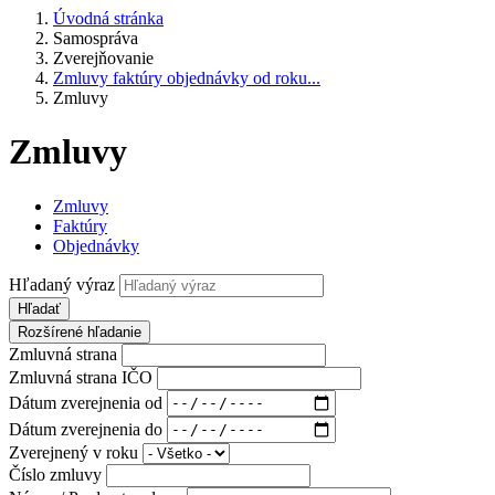
Úvodná stránka
Samospráva
Zverejňovanie
Zmluvy faktúry objednávky od roku...
Zmluvy
Zmluvy
Zmluvy
Faktúry
Objednávky
Hľadaný výraz
Hľadať
Rozšírené hľadanie
Zmluvná strana
Zmluvná strana IČO
Dátum zverejnenia od
Dátum zverejnenia do
Zverejnený v roku
Číslo zmluvy