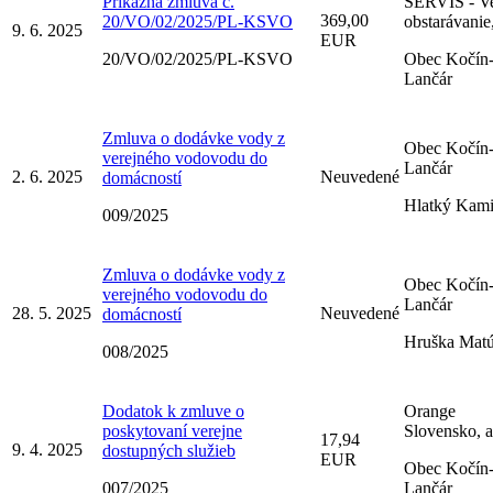
Príkazná zmluva č.
SERVIS - Ve
369,00
20/VO/02/2025/PL-KSVO
obstarávanie,
9. 6. 2025
EUR
20/VO/02/2025/PL-KSVO
Obec Kočín
Lančár
Zmluva o dodávke vody z
Obec Kočín
verejného vodovodu do
Lančár
2. 6. 2025
Neuvedené
domácností
Hlatký Kami
009/2025
Zmluva o dodávke vody z
Obec Kočín
verejného vodovodu do
Lančár
28. 5. 2025
Neuvedené
domácností
Hruška Mat
008/2025
Dodatok k zmluve o
Orange
poskytovaní verejne
Slovensko, a
17,94
9. 4. 2025
dostupných služieb
EUR
Obec Kočín
007/2025
Lančár