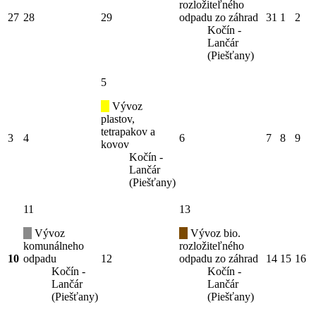
rozložiteľného
27
28
29
odpadu zo záhrad
31
1
2
Kočín -
Lančár
(Piešťany)
5
Vývoz
plastov,
tetrapakov a
3
4
6
7
8
9
kovov
Kočín -
Lančár
(Piešťany)
11
13
Vývoz
Vývoz bio.
komunálneho
rozložiteľného
10
odpadu
12
odpadu zo záhrad
14
15
16
Kočín -
Kočín -
Lančár
Lančár
(Piešťany)
(Piešťany)