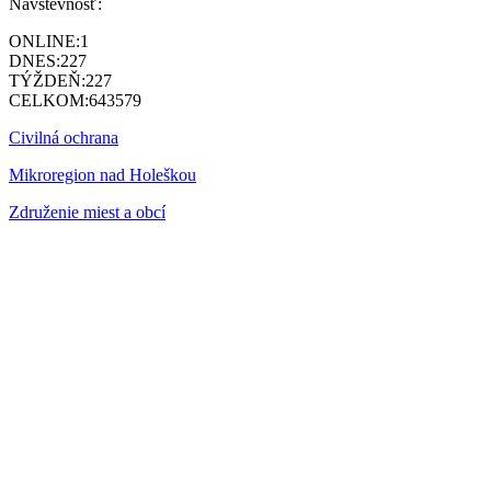
Návštevnosť:
ONLINE:
1
DNES:
227
TÝŽDEŇ:
227
CELKOM:
643579
Civilná ochrana
Mikroregion nad Holeškou
Združenie miest a obcí