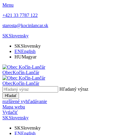
Menu
+421 33 7787 122
starosta@kocinlancar.sk
SK
Slovensky
SK
Slovensky
EN
English
HU
Magyar
Obec
Kočín-Lančár
Obec
Kočín-Lančár
Hľadaný výraz
Hľadať
rozšírené vyhľadávanie
Mapa webu
Vytlačiť
SK
Slovensky
SK
Slovensky
EN
English