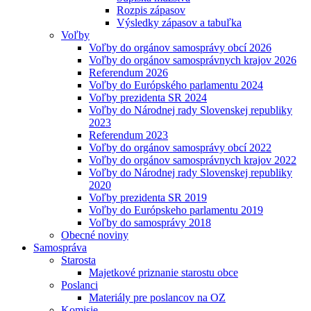
Rozpis zápasov
Výsledky zápasov a tabuľka
Voľby
Voľby do orgánov samosprávy obcí 2026
Voľby do orgánov samosprávnych krajov 2026
Referendum 2026
Voľby do Európského parlamentu 2024
Voľby prezidenta SR 2024
Voľby do Národnej rady Slovenskej republiky
2023
Referendum 2023
Voľby do orgánov samosprávy obcí 2022
Voľby do orgánov samosprávnych krajov 2022
Voľby do Národnej rady Slovenskej republiky
2020
Voľby prezidenta SR 2019
Voľby do Európskeho parlamentu 2019
Voľby do samosprávy 2018
Obecné noviny
Samospráva
Starosta
Majetkové priznanie starostu obce
Poslanci
Materiály pre poslancov na OZ
Komisie