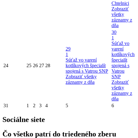
Chtelnici
Zobraziť
všetky
záznamy z
dňa
30
1
Súťaž vo
29
varení
1
kotlíkových
Súťaž vo varení
špecialít
24
25
26
27
28
kotlíkových špecialít
spojená s
spojená s Vatrou SNP
Vatrou
Zobraziť všetky
SNP
záznamy z dňa
Zobraziť
všetky
záznamy z
dňa
31
1
2
3
4
5
6
Sociálne siete
Čo všetko patrí do triedeného zberu