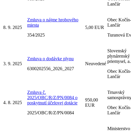
Lančár
Zmluva o nájme hrobového
Obec Kočín
miesta
Lančár
8. 9. 2025
5,00 EUR
354/2025
Turanová E
Slovenský
plynárenský
Zmluva o dodávke plynu
priemysel, a.
3. 9. 2025
Neuvedené
6300202556_2026_2027
Obec Kočín
Lančár
Zmluva č.
Trnavský
2025/OBC/R/Z/PN/0084 o
samosprávny
950,00
4. 8. 2025
poskytnutí účelovej dotácie
EUR
Obec Kočín
2025/OBC/R/Z/PN/0084
Lančár
Ministerstvo