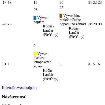
17
18
19
20
21
22
23
27
26
Vývoz bio.
Vývoz
rozložiteľného
papiera
24
25
odpadu zo záhrad
28
29
30
Kočín -
Kočín -
Lančár
Lančár
(Piešťany)
(Piešťany)
2
Vývoz
plastov,
tetrapakov a
31
1
3
4
5
6
kovov
Kočín -
Lančár
(Piešťany)
Kalendár zvozu odpadu
Návštevnosť