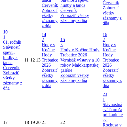
tanca
Slávností spevu,
Červeník
Červeník
hudby a tanca
Zobraziť
Zobraziť
Červeník
všetky
všetky
Zobraziť všetky
záznamy z
záznamy
záznamy z dňa
dňa
z dňa
10
14
16
1
2
15
2
61. ročník
Hody v
3
Hody v
Slávností
Kočíne
Hody v Kočíne
Hody
Kočíne
spevu,
Hody
Trebatice 2026
Hody
hudby a
11
12
13
Trebatice
Vernisáž výstavy a 10
Trebatice
tanca
2026
rokov Malokarpatskej
2026
Červeník
Zobraziť
galérie
Zobraziť
Zobraziť
všetky
Zobraziť všetky
všetky
všetky
záznamy
záznamy z dňa
záznamy z
záznamy z
z dňa
dňa
dňa
23
1
Slávnostná
svätá omša
pri kaplnke
sv.
17
18
19
20
21
22
Rochusa v