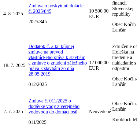
financií
Zmluva o poskytnutí dotácie
Slovenskej
10 500,00
č. 2025/845
4. 8. 2025
republiky
EUR
2025/845
Obec Kočín
Lančár
Dodatok č. 2 ku kúpnej
Združenie o
zmluve na prevod
Holeška na
vlastníckeho práva k stavbám
triedenie a
12 000,00
a zmluve o zriadení záložného
nakladanie s
18. 7. 2025
EUR
práva k stavbám zo dňa
odpadmi
28.05.2019
Obec Kočín
012/2025
Lančár
Zmluva č. 011/2025 o
Obec Kočín
dodávke vody z verejného
Lančár
2. 7. 2025
Neuvedené
vodovodu do domácností
Knobloch M
011/2025