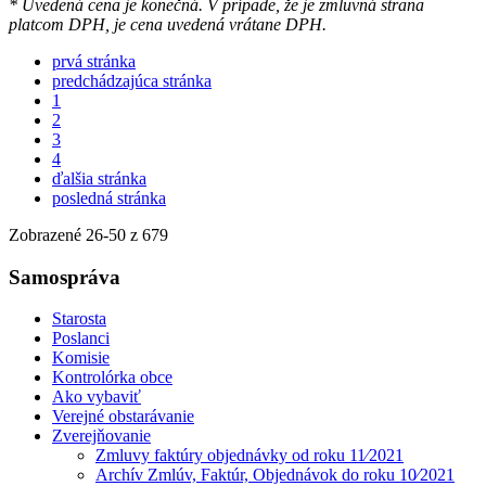
* Uvedená cena je konečná. V prípade, že je zmluvná strana
platcom DPH, je cena uvedená vrátane DPH.
prvá stránka
predchádzajúca stránka
1
2
3
4
ďalšia stránka
posledná stránka
Zobrazené
26
-
50
z 679
Samospráva
Starosta
Poslanci
Komisie
Kontrolórka obce
Ako vybaviť
Verejné obstarávanie
Zverejňovanie
Zmluvy faktúry objednávky od roku 11⁄2021
Archív Zmlúv, Faktúr, Objednávok do roku 10⁄2021