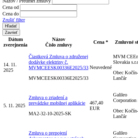
Názov / Predmet zmluvy
Cena od
Cena do
Zrušiť filter
Zavrieť
Dátum
Názov
Cena *
Zmluvné s
zverejnenia
Číslo zmluvy
Čiastková Zmluva o združenej
MVM CEEn
dodávke elektriny č.
Slovakia s.r.
14. 11.
Neuvedené
MVMCEESK00336E2025/33
2025
Obec Kočín
MVMCEESK00336E2025/33
Lančár
Galileo
Zmluva o zriadení a
Corporation s
467,40
prevádzke mobilnej aplikácie
5. 11. 2025
EUR
Obec Kočín
MA2-32-10-2025-SK
Lančár
Zmluva o prepojení
Galileo