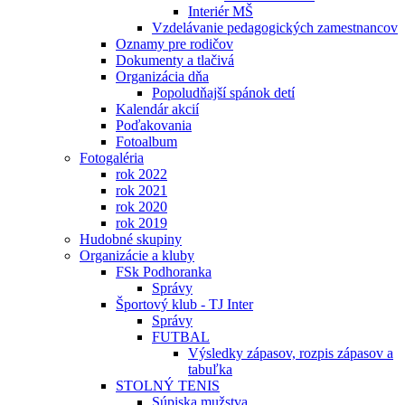
Interiér MŠ
Vzdelávanie pedagogických zamestnancov
Oznamy pre rodičov
Dokumenty a tlačivá
Organizácia dňa
Popoludňajší spánok detí
Kalendár akcií
Poďakovania
Fotoalbum
Fotogaléria
rok 2022
rok 2021
rok 2020
rok 2019
Hudobné skupiny
Organizácie a kluby
FSk Podhoranka
Správy
Športový klub - TJ Inter
Správy
FUTBAL
Výsledky zápasov, rozpis zápasov a
tabuľka
STOLNÝ TENIS
Súpiska mužstva