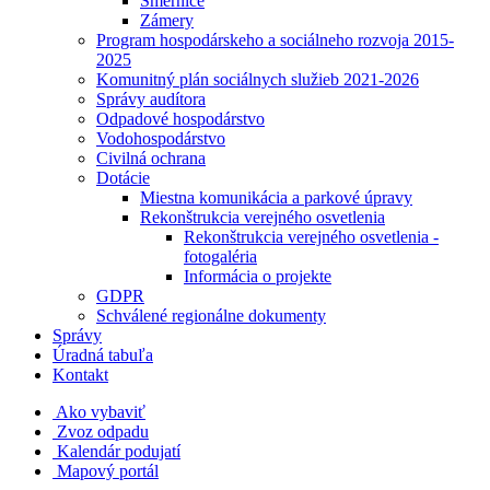
Smernice
Zámery
Program hospodárskeho a sociálneho rozvoja 2015-
2025
Komunitný plán sociálnych služieb 2021-2026
Správy audítora
Odpadové hospodárstvo
Vodohospodárstvo
Civilná ochrana
Dotácie
Miestna komunikácia a parkové úpravy
Rekonštrukcia verejného osvetlenia
Rekonštrukcia verejného osvetlenia -
fotogaléria
Informácia o projekte
GDPR
Schválené regionálne dokumenty
Správy
Úradná tabuľa
Kontakt
Ako vybaviť
Zvoz odpadu
Kalendár podujatí
Mapový portál