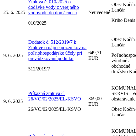
Zmluva č. 010/2025 o
Obec Kočín
dodávke vody z verejného
Lančár
25. 6. 2025
Neuvedené
vodovodu do domácností
Kriho Denis
010/2025
Obec Kočín
Dodatok č. 512/2019/7 k
Lančár
Zmluve o nájme pozemkov na
649,71
poľnohospodárske účely pri
Poľnohospo
9. 6. 2025
EUR
prevádzkovaní podniku
výrobné a
obchodné
512/2019/7
družstvo Ko
KOMUNA
Príkazná zmluva č.
SERVIS - Ve
369,00
26/VO/02/2025/EL-KSVO
obstarávanie,
9. 6. 2025
EUR
26/VO/02/2025/EL-KSVO
Obec Kočín
Lančár
KOMUNA