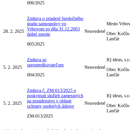
006/2025
Zmluva o zriadení Spoločného
úradu samosprávy vo
Mesto Vrbo
Vrbovom zo dňa 31.12.2003
28. 2. 2025
Neuvedené
Obec Kočín
úplné znenie
Lančár
005/2025
Zmluva so
IQ ideas, s.r.
sprostredkovateľom
5. 2. 2025
Neuvedené
Obec Kočín
004/2025
Lančár
Zmluva č. ZM-013/2025 o
poskytnutí služieb zameraných
IQ ideas, s.r.
na poradenstvo v oblasti
5. 2. 2025
Neuvedené
Obec Kočín
ochrany osobných údajov
Lančár
ZM-013/2025