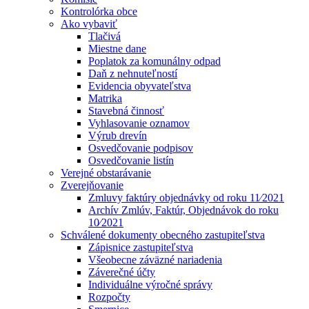
Kontrolórka obce
Ako vybaviť
Tlačivá
Miestne dane
Poplatok za komunálny odpad
Daň z nehnuteľností
Evidencia obyvateľstva
Matrika
Stavebná činnosť
Vyhlasovanie oznamov
Výrub drevín
Osvedčovanie podpisov
Osvedčovanie listín
Verejné obstarávanie
Zverejňovanie
Zmluvy faktúry objednávky od roku 11⁄2021
Archív Zmlúv, Faktúr, Objednávok do roku
10⁄2021
Schválené dokumenty obecného zastupiteľstva
Zápisnice zastupiteľstva
Všeobecne záväzné nariadenia
Záverečné účty
Individuálne výročné správy
Rozpočty