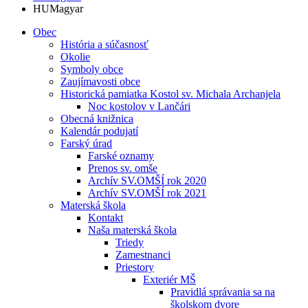
HU
Magyar
Obec
História a súčasnosť
Okolie
Symboly obce
Zaujímavosti obce
Historická pamiatka Kostol sv. Michala Archanjela
Noc kostolov v Lančári
Obecná knižnica
Kalendár podujatí
Farský úrad
Farské oznamy
Prenos sv. omše
Archív SV.OMŠÍ rok 2020
Archív SV.OMŠÍ rok 2021
Materská škola
Kontakt
Naša materská škola
Triedy
Zamestnanci
Priestory
Exteriér MŠ
Pravidlá správania sa na
školskom dvore