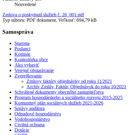
Neuvedené
Zmluva o poskytnutí služieb č. 26_001.pdf
Typ súboru: PDF dokument, Veľkosť: 694,79 kB
Samospráva
Starosta
Poslanci
Komisie
Kontrolórka obce
Ako vybaviť
Verejné obstarávanie
Zverejňovanie
Zmluvy faktúry objednávky od roku 11⁄2021
Archív Zmlúv, Faktúr, Objednávok do roku 10⁄2021
Schválené dokumenty obecného zastupiteľstva
Program hospodárskeho a sociálneho rozvoja 2015-2025
Komunitný plán sociálnych služieb 2021-2026
Správy audítora
Odpadové hospodárstvo
Vodohospodárstvo
Civilná ochrana
Dotácie