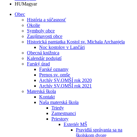
HU
Magyar
Obec
História a súčasnosť
Okolie
Symboly obce
Zaujímavosti obce
Historická pamiatka Kostol sv. Michala Archanjela
Noc kostolov v Lančári
Obecná knižnica
Kalendár podujatí
Farský úrad
Farské oznamy
Prenos sv. omše
Archív SV.OMŠÍ rok 2020
Archív SV.OMŠÍ rok 2021
Materská škola
Kontakt
Naša materská škola
Triedy
Zamestnanci
Priestory
Exteriér MŠ
Pravidlá správania sa na
školskom dvore