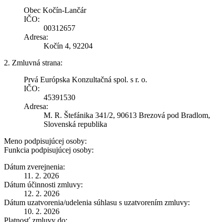
Obec Kočín-Lančár
IČO:
00312657
Adresa:
Kočín 4, 92204
2. Zmluvná strana:
Prvá Európska Konzultačná spol. s r. o.
IČO:
45391530
Adresa:
M. R. Štefánika 341/2, 90613 Brezová pod Bradlom,
Slovenská republika
Meno podpisujúcej osoby:
Funkcia podpisujúcej osoby:
Dátum zverejnenia:
11. 2. 2026
Dátum účinnosti zmluvy:
12. 2. 2026
Dátum uzatvorenia/udelenia súhlasu s uzatvorením zmluvy:
10. 2. 2026
Platnosť zmluvy do: