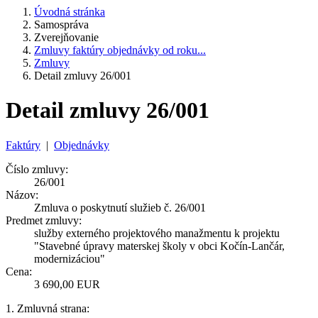
Úvodná stránka
Samospráva
Zverejňovanie
Zmluvy faktúry objednávky od roku...
Zmluvy
Detail zmluvy 26/001
Detail zmluvy 26/001
Faktúry
|
Objednávky
Číslo zmluvy:
26/001
Názov:
Zmluva o poskytnutí služieb č. 26/001
Predmet zmluvy:
služby externého projektového manažmentu k projektu
"Stavebné úpravy materskej školy v obci Kočín-Lančár,
modernizáciou"
Cena:
3 690,00 EUR
1. Zmluvná strana: