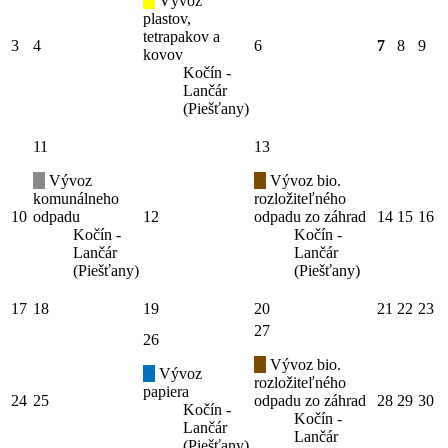
Vývoz
plastov,
tetrapakov a
3
4
6
7
8
9
kovov
Kočín -
Lančár
(Piešťany)
11
13
Vývoz
Vývoz bio.
komunálneho
rozložiteľného
10
odpadu
12
odpadu zo záhrad
14
15
16
Kočín -
Kočín -
Lančár
Lančár
(Piešťany)
(Piešťany)
17
18
19
20
21
22
23
27
26
Vývoz bio.
Vývoz
rozložiteľného
papiera
24
25
odpadu zo záhrad
28
29
30
Kočín -
Kočín -
Lančár
Lančár
(Piešťany)