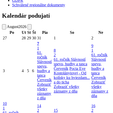
GDPR
Schválené regionálne dokumenty
Kalendár podujatí
August
2026
Po
Ut
St
Št
Pia
So
Ne
27
28
29
30
31
1
2
7
9
1
8
1
61.
2
61. ročník
ročník
61. ročník Slávností
Slávností
Slávností
spevu, hudby a tanca
spevu,
spevu,
Červeník
Pocta Eve
hudby a
3
4
5
6
hudby a
Kostolányiovej - Od
tanca
tanca
kolísky ku hviezdam...
Červeník
Červeník
a do ticha
Zobraziť
Zobraziť
Zobraziť všetky
všetky
všetky
záznamy z dňa
záznamy z
záznamy
dňa
z dňa
10
14
16
1
2
15
2
61. ročník