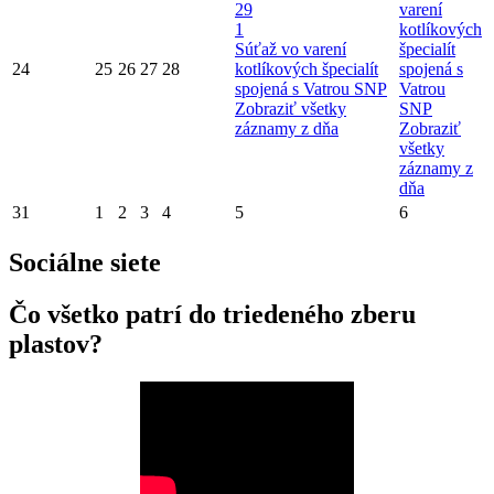
29
varení
1
kotlíkových
Súťaž vo varení
špecialít
24
25
26
27
28
kotlíkových špecialít
spojená s
spojená s Vatrou SNP
Vatrou
Zobraziť všetky
SNP
záznamy z dňa
Zobraziť
všetky
záznamy z
dňa
31
1
2
3
4
5
6
Sociálne siete
Čo všetko patrí do triedeného zberu
plastov?