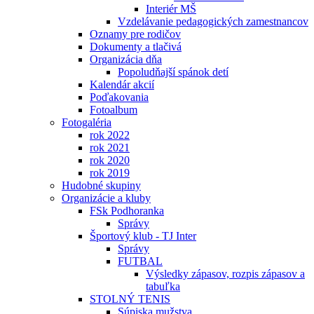
Interiér MŠ
Vzdelávanie pedagogických zamestnancov
Oznamy pre rodičov
Dokumenty a tlačivá
Organizácia dňa
Popoludňajší spánok detí
Kalendár akcií
Poďakovania
Fotoalbum
Fotogaléria
rok 2022
rok 2021
rok 2020
rok 2019
Hudobné skupiny
Organizácie a kluby
FSk Podhoranka
Správy
Športový klub - TJ Inter
Správy
FUTBAL
Výsledky zápasov, rozpis zápasov a
tabuľka
STOLNÝ TENIS
Súpiska mužstva