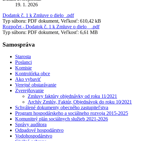
19. 1. 2026
Dodatok č. 1 k Zmluve o dielo_.pdf
Typ súboru: PDF dokument, Veľkosť: 610,42 kB
Rozpočet - Dodatok č. 1 k Zmluve o dielo__.pdf
Typ súboru: PDF dokument, Veľkosť: 6,61 MB
Samospráva
Starosta
Poslanci
Komisie
Kontrolórka obce
Ako vybaviť
Verejné obstarávanie
Zverejňovanie
Zmluvy faktúry objednávky od roku 11⁄2021
Archív Zmlúv, Faktúr, Objednávok do roku 10⁄2021
Schválené dokumenty obecného zastupiteľstva
Program hospodárskeho a sociálneho rozvoja 2015-2025
Komunitný plán sociálnych služieb 2021-2026
Správy audítora
Odpadové hospodárstvo
Vodohospodárstvo