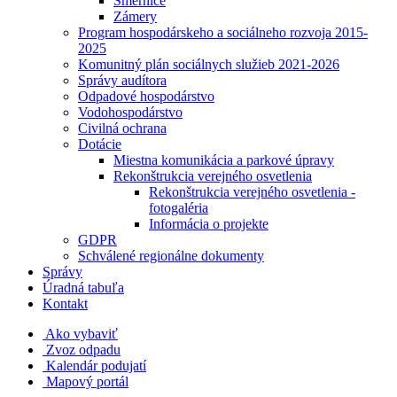
Smernice
Zámery
Program hospodárskeho a sociálneho rozvoja 2015-
2025
Komunitný plán sociálnych služieb 2021-2026
Správy audítora
Odpadové hospodárstvo
Vodohospodárstvo
Civilná ochrana
Dotácie
Miestna komunikácia a parkové úpravy
Rekonštrukcia verejného osvetlenia
Rekonštrukcia verejného osvetlenia -
fotogaléria
Informácia o projekte
GDPR
Schválené regionálne dokumenty
Správy
Úradná tabuľa
Kontakt
Ako vybaviť
Zvoz odpadu
Kalendár podujatí
Mapový portál