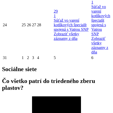
1
Súťaž vo
29
varení
1
kotlíkových
Súťaž vo varení
špecialít
24
25
26
27
28
kotlíkových špecialít
spojená s
spojená s Vatrou SNP
Vatrou
Zobraziť všetky
SNP
záznamy z dňa
Zobraziť
všetky
záznamy z
dňa
31
1
2
3
4
5
6
Sociálne siete
Čo všetko patrí do triedeného zberu
plastov?