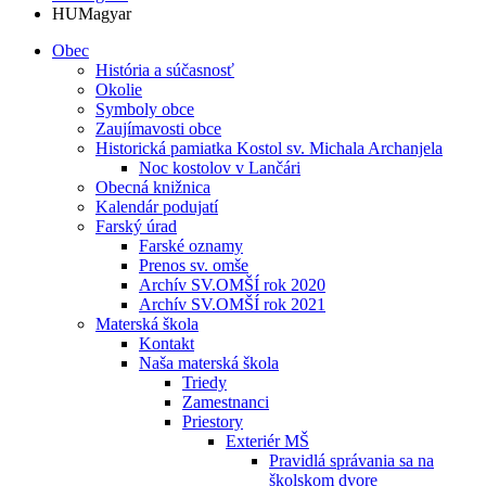
HU
Magyar
Obec
História a súčasnosť
Okolie
Symboly obce
Zaujímavosti obce
Historická pamiatka Kostol sv. Michala Archanjela
Noc kostolov v Lančári
Obecná knižnica
Kalendár podujatí
Farský úrad
Farské oznamy
Prenos sv. omše
Archív SV.OMŠÍ rok 2020
Archív SV.OMŠÍ rok 2021
Materská škola
Kontakt
Naša materská škola
Triedy
Zamestnanci
Priestory
Exteriér MŠ
Pravidlá správania sa na
školskom dvore