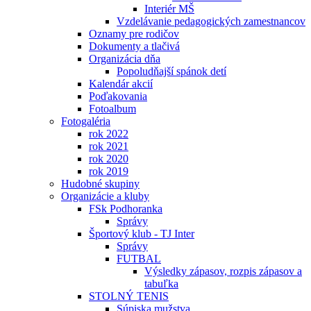
Interiér MŠ
Vzdelávanie pedagogických zamestnancov
Oznamy pre rodičov
Dokumenty a tlačivá
Organizácia dňa
Popoludňajší spánok detí
Kalendár akcií
Poďakovania
Fotoalbum
Fotogaléria
rok 2022
rok 2021
rok 2020
rok 2019
Hudobné skupiny
Organizácie a kluby
FSk Podhoranka
Správy
Športový klub - TJ Inter
Správy
FUTBAL
Výsledky zápasov, rozpis zápasov a
tabuľka
STOLNÝ TENIS
Súpiska mužstva