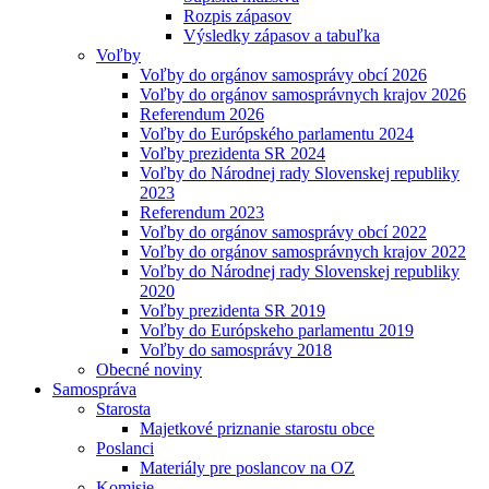
Rozpis zápasov
Výsledky zápasov a tabuľka
Voľby
Voľby do orgánov samosprávy obcí 2026
Voľby do orgánov samosprávnych krajov 2026
Referendum 2026
Voľby do Európského parlamentu 2024
Voľby prezidenta SR 2024
Voľby do Národnej rady Slovenskej republiky
2023
Referendum 2023
Voľby do orgánov samosprávy obcí 2022
Voľby do orgánov samosprávnych krajov 2022
Voľby do Národnej rady Slovenskej republiky
2020
Voľby prezidenta SR 2019
Voľby do Európskeho parlamentu 2019
Voľby do samosprávy 2018
Obecné noviny
Samospráva
Starosta
Majetkové priznanie starostu obce
Poslanci
Materiály pre poslancov na OZ
Komisie