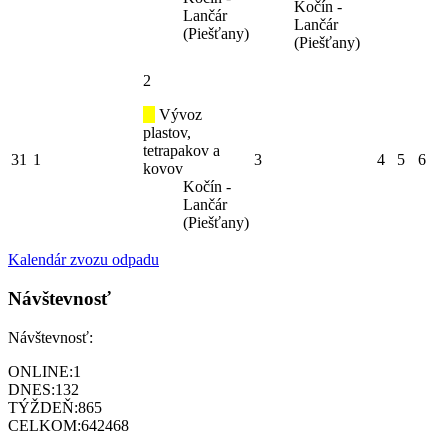
Kočín -
Lančár
Lančár
(Piešťany)
(Piešťany)
2
Vývoz
plastov,
tetrapakov a
31
1
3
4
5
6
kovov
Kočín -
Lančár
(Piešťany)
Kalendár zvozu odpadu
Návštevnosť
Návštevnosť:
ONLINE:
1
DNES:
132
TÝŽDEŇ:
865
CELKOM:
642468