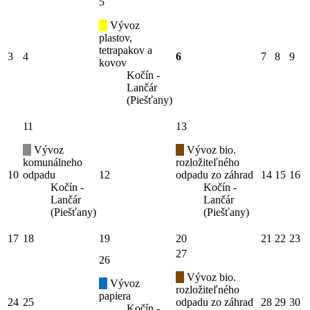
5
Vývoz
plastov,
tetrapakov a
3
4
6
7
8
9
kovov
Kočín -
Lančár
(Piešťany)
11
13
Vývoz
Vývoz bio.
komunálneho
rozložiteľného
10
odpadu
12
odpadu zo záhrad
14
15
16
Kočín -
Kočín -
Lančár
Lančár
(Piešťany)
(Piešťany)
17
18
19
20
21
22
23
27
26
Vývoz bio.
Vývoz
rozložiteľného
papiera
24
25
odpadu zo záhrad
28
29
30
Kočín -