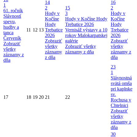
14
16
1
2
15
2
61. ročník
Hody v
3
Hody v
Slávností
Kočíne
Hody v Kočíne
Hody
Kočíne
spevu,
Hody
Trebatice 2026
Hody
hudby a
11
12
13
Trebatice
Vernisáž výstavy a 10
Trebatice
tanca
2026
rokov Malokarpatskej
2026
Červeník
Zobraziť
galérie
Zobraziť
Zobraziť
všetky
Zobraziť všetky
všetky
všetky
záznamy
záznamy z dňa
záznamy z
záznamy z
z dňa
dňa
dňa
23
1
Slávnostná
svätá omša
pri kaplnke
sv.
17
18
19
20
21
22
Rochusa v
Chtelnici
Zobraziť
všetky
záznamy z
dňa
30