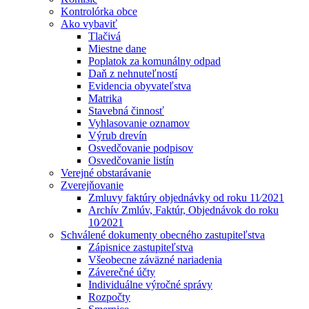
Kontrolórka obce
Ako vybaviť
Tlačivá
Miestne dane
Poplatok za komunálny odpad
Daň z nehnuteľností
Evidencia obyvateľstva
Matrika
Stavebná činnosť
Vyhlasovanie oznamov
Výrub drevín
Osvedčovanie podpisov
Osvedčovanie listín
Verejné obstarávanie
Zverejňovanie
Zmluvy faktúry objednávky od roku 11⁄2021
Archív Zmlúv, Faktúr, Objednávok do roku
10⁄2021
Schválené dokumenty obecného zastupiteľstva
Zápisnice zastupiteľstva
Všeobecne záväzné nariadenia
Záverečné účty
Individuálne výročné správy
Rozpočty