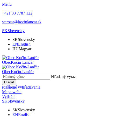
Menu
+421 33 7787 122
starosta@kocinlancar.sk
SK
Slovensky
SK
Slovensky
EN
English
HU
Magyar
Obec
Kočín-Lančár
Obec
Kočín-Lančár
Hľadaný výraz
Hľadať
rozšírené vyhľadávanie
Mapa webu
Vytlačiť
SK
Slovensky
SK
Slovensky
EN
English