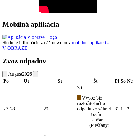
Mobilná aplikácia
Sledujte informácie z nášho webu v
mobilnej aplikácii -
V OBRAZE.
Zvoz odpadov
August
2026
Po
Ut
St
Št
Pi
So
Ne
30
Vývoz bio.
rozložiteľného
27
28
29
odpadu zo záhrad
31
1
2
Kočín -
Lančár
(Piešťany)