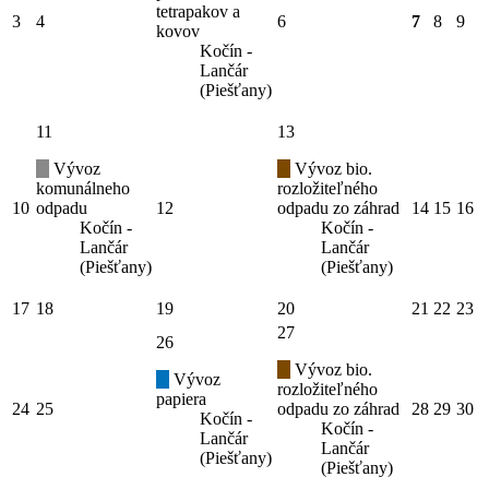
tetrapakov a
3
4
6
7
8
9
kovov
Kočín -
Lančár
(Piešťany)
11
13
Vývoz
Vývoz bio.
komunálneho
rozložiteľného
10
odpadu
12
odpadu zo záhrad
14
15
16
Kočín -
Kočín -
Lančár
Lančár
(Piešťany)
(Piešťany)
17
18
19
20
21
22
23
27
26
Vývoz bio.
Vývoz
rozložiteľného
papiera
24
25
odpadu zo záhrad
28
29
30
Kočín -
Kočín -
Lančár
Lančár
(Piešťany)
(Piešťany)