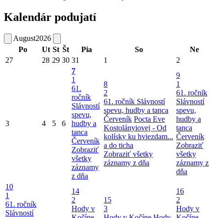
Kalendár podujatí
August
2026
Po
Ut
St
Št
Pia
So
Ne
27
28
29
30
31
1
2
7
9
1
8
1
61.
2
61. ročník
ročník
61. ročník Slávností
Slávností
Slávností
spevu, hudby a tanca
spevu,
spevu,
Červeník
Pocta Eve
hudby a
3
4
5
6
hudby a
Kostolányiovej - Od
tanca
tanca
kolísky ku hviezdam...
Červeník
Červeník
a do ticha
Zobraziť
Zobraziť
Zobraziť všetky
všetky
všetky
záznamy z dňa
záznamy z
záznamy
dňa
z dňa
10
14
16
1
2
15
2
61. ročník
Hody v
3
Hody v
Slávností
Kočíne
Hody v Kočíne
Hody
Kočíne