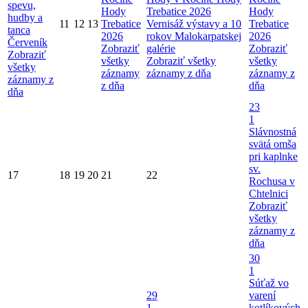
spevu,
Hody
Trebatice 2026
Hody
hudby a
11
12
13
Trebatice
Vernisáž výstavy a 10
Trebatice
tanca
2026
rokov Malokarpatskej
2026
Červeník
Zobraziť
galérie
Zobraziť
Zobraziť
všetky
Zobraziť všetky
všetky
všetky
záznamy
záznamy z dňa
záznamy z
záznamy z
z dňa
dňa
dňa
23
1
Slávnostná
svätá omša
pri kaplnke
sv.
17
18
19
20
21
22
Rochusa v
Chtelnici
Zobraziť
všetky
záznamy z
dňa
30
1
Súťaž vo
29
varení
1
kotlíkových