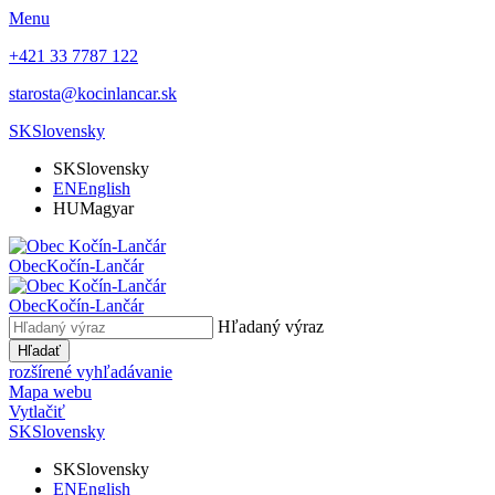
Menu
+421 33 7787 122
starosta@kocinlancar.sk
SK
Slovensky
SK
Slovensky
EN
English
HU
Magyar
Obec
Kočín-Lančár
Obec
Kočín-Lančár
Hľadaný výraz
Hľadať
rozšírené vyhľadávanie
Mapa webu
Vytlačiť
SK
Slovensky
SK
Slovensky
EN
English