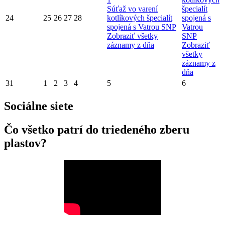
Súťaž vo varení
špecialít
24
25
26
27
28
kotlíkových špecialít
spojená s
spojená s Vatrou SNP
Vatrou
Zobraziť všetky
SNP
záznamy z dňa
Zobraziť
všetky
záznamy z
dňa
31
1
2
3
4
5
6
Sociálne siete
Čo všetko patrí do triedeného zberu
plastov?