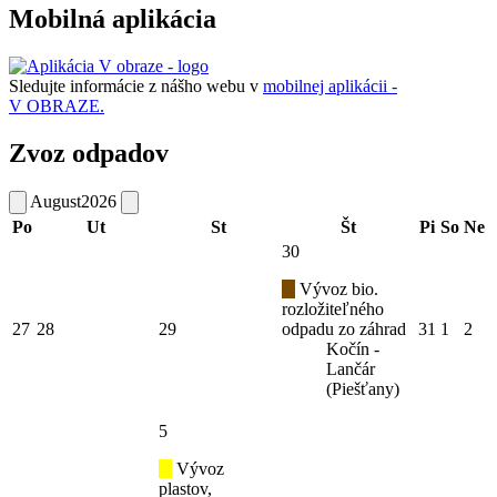
Mobilná aplikácia
Sledujte informácie z nášho webu v
mobilnej aplikácii -
V OBRAZE.
Zvoz odpadov
August
2026
Po
Ut
St
Št
Pi
So
Ne
30
Vývoz bio.
rozložiteľného
27
28
29
odpadu zo záhrad
31
1
2
Kočín -
Lančár
(Piešťany)
5
Vývoz
plastov,