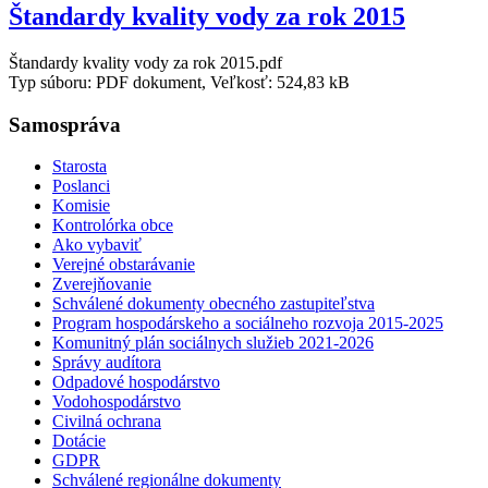
Štandardy kvality vody za rok 2015
Štandardy kvality vody za rok 2015.pdf
Typ súboru: PDF dokument, Veľkosť: 524,83 kB
Samospráva
Starosta
Poslanci
Komisie
Kontrolórka obce
Ako vybaviť
Verejné obstarávanie
Zverejňovanie
Schválené dokumenty obecného zastupiteľstva
Program hospodárskeho a sociálneho rozvoja 2015-2025
Komunitný plán sociálnych služieb 2021-2026
Správy audítora
Odpadové hospodárstvo
Vodohospodárstvo
Civilná ochrana
Dotácie
GDPR
Schválené regionálne dokumenty