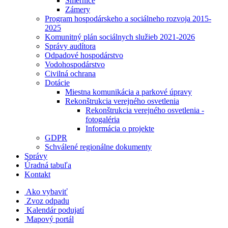
Smernice
Zámery
Program hospodárskeho a sociálneho rozvoja 2015-
2025
Komunitný plán sociálnych služieb 2021-2026
Správy audítora
Odpadové hospodárstvo
Vodohospodárstvo
Civilná ochrana
Dotácie
Miestna komunikácia a parkové úpravy
Rekonštrukcia verejného osvetlenia
Rekonštrukcia verejného osvetlenia -
fotogaléria
Informácia o projekte
GDPR
Schválené regionálne dokumenty
Správy
Úradná tabuľa
Kontakt
Ako vybaviť
Zvoz odpadu
Kalendár podujatí
Mapový portál