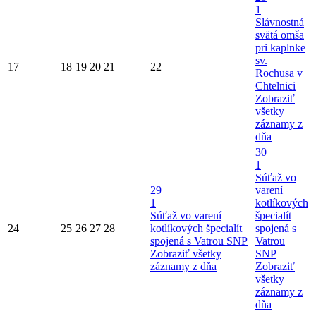
1
Slávnostná
svätá omša
pri kaplnke
sv.
17
18
19
20
21
22
Rochusa v
Chtelnici
Zobraziť
všetky
záznamy z
dňa
30
1
Súťaž vo
29
varení
1
kotlíkových
Súťaž vo varení
špecialít
24
25
26
27
28
kotlíkových špecialít
spojená s
spojená s Vatrou SNP
Vatrou
Zobraziť všetky
SNP
záznamy z dňa
Zobraziť
všetky
záznamy z
dňa