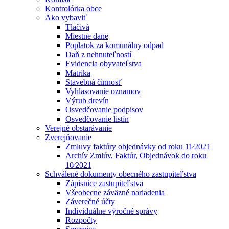
Kontrolórka obce
Ako vybaviť
Tlačivá
Miestne dane
Poplatok za komunálny odpad
Daň z nehnuteľností
Evidencia obyvateľstva
Matrika
Stavebná činnosť
Vyhlasovanie oznamov
Výrub drevín
Osvedčovanie podpisov
Osvedčovanie listín
Verejné obstarávanie
Zverejňovanie
Zmluvy faktúry objednávky od roku 11⁄2021
Archív Zmlúv, Faktúr, Objednávok do roku
10⁄2021
Schválené dokumenty obecného zastupiteľstva
Zápisnice zastupiteľstva
Všeobecne záväzné nariadenia
Záverečné účty
Individuálne výročné správy
Rozpočty