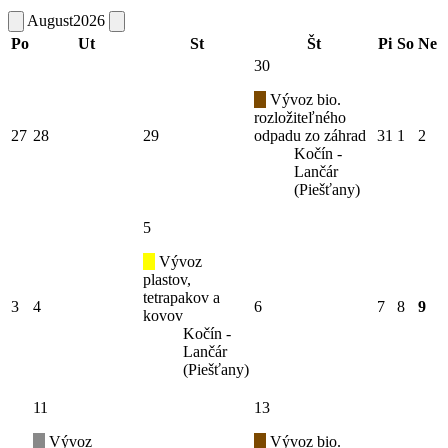
August
2026
Po
Ut
St
Št
Pi
So
Ne
30
Vývoz bio.
rozložiteľného
27
28
29
odpadu zo záhrad
31
1
2
Kočín -
Lančár
(Piešťany)
5
Vývoz
plastov,
tetrapakov a
3
4
6
7
8
9
kovov
Kočín -
Lančár
(Piešťany)
11
13
Vývoz
Vývoz bio.