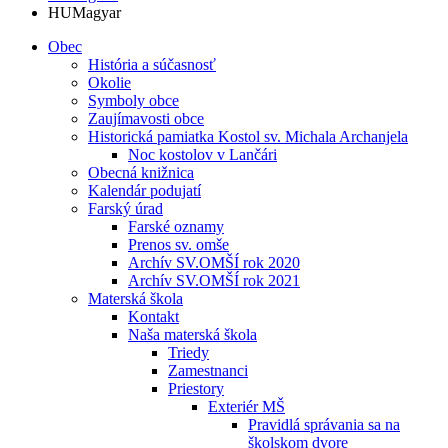
HU
Magyar
Obec
História a súčasnosť
Okolie
Symboly obce
Zaujímavosti obce
Historická pamiatka Kostol sv. Michala Archanjela
Noc kostolov v Lančári
Obecná knižnica
Kalendár podujatí
Farský úrad
Farské oznamy
Prenos sv. omše
Archív SV.OMŠÍ rok 2020
Archív SV.OMŠÍ rok 2021
Materská škola
Kontakt
Naša materská škola
Triedy
Zamestnanci
Priestory
Exteriér MŠ
Pravidlá správania sa na
školskom dvore