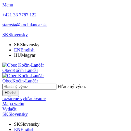
Menu
+421 33 7787 122
starosta@kocinlancar.sk
SK
Slovensky
SK
Slovensky
EN
English
HU
Magyar
Obec
Kočín-Lančár
Obec
Kočín-Lančár
Hľadaný výraz
Hľadať
rozšírené vyhľadávanie
Mapa webu
Vytlačiť
SK
Slovensky
SK
Slovensky
EN
English