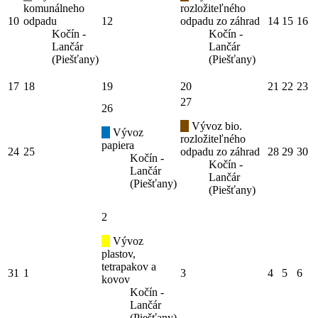
komunálneho
rozložiteľného
10
odpadu
12
odpadu zo záhrad
14
15
16
Kočín -
Kočín -
Lančár
Lančár
(Piešťany)
(Piešťany)
17
18
19
20
21
22
23
27
26
Vývoz bio.
Vývoz
rozložiteľného
papiera
24
25
odpadu zo záhrad
28
29
30
Kočín -
Kočín -
Lančár
Lančár
(Piešťany)
(Piešťany)
2
Vývoz
plastov,
tetrapakov a
31
1
3
4
5
6
kovov
Kočín -
Lančár
(Piešťany)