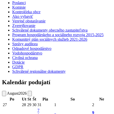
Poslanci
Komisie
Kontrolórka obce
Ako vybaviť
Verejné obstarávanie
Zverejňovanie
Schválené dokumenty obecného zastupiteľstva
Program hospodárskeho a sociálneho rozvoja 2015-2025
Komunitný plán sociálnych služieb 2021-2026
Správy audítora
Odpadové hospodárstvo
Vodohospodárstvo
Civilná ochrana
Dotácie
GDPR
Schválené regionálne dokumenty
Kalendár podujatí
August
2026
Po
Ut
St
Št
Pia
So
Ne
27
28
29
30
31
1
2
7
9